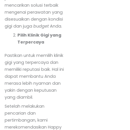
mencarikan solusi terbaik
mengenai perawatan yang
disesuaikan dengan kondisi
gigi dan juga
budget
Anda.
Pilih Klinik Gigi yang
Terpercaya
Pastikan untuk memilih klinik
gigi yang terpercaya dan
memiliki reputasi baik. Hal ini
dapat membantu Anda
merasa lebih nyaman dan
yakin dengan keputusan
yang diambil.
Setelah melakukan
pencarian dan
pertimbangan, kami
merekomendasikan Happy