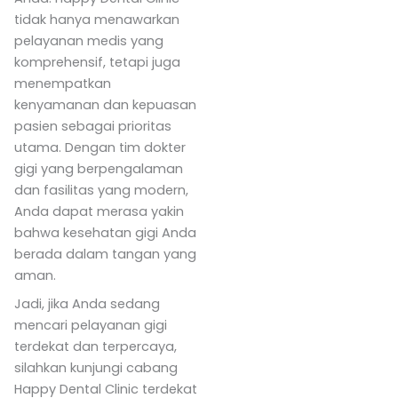
tidak hanya menawarkan
pelayanan medis yang
komprehensif, tetapi juga
menempatkan
kenyamanan dan kepuasan
pasien sebagai prioritas
utama. Dengan tim dokter
gigi yang berpengalaman
dan fasilitas yang modern,
Anda dapat merasa yakin
bahwa kesehatan gigi Anda
berada dalam tangan yang
aman.
Jadi, jika Anda sedang
mencari pelayanan gigi
terdekat dan terpercaya,
silahkan kunjungi cabang
Happy Dental Clinic terdekat