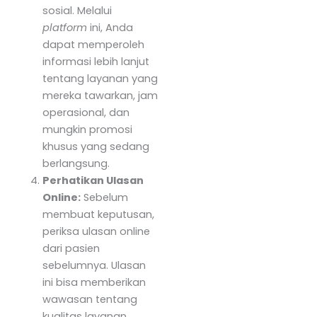
sosial. Melalui
platform
ini, Anda
dapat memperoleh
informasi lebih lanjut
tentang layanan yang
mereka tawarkan, jam
operasional, dan
mungkin promosi
khusus yang sedang
berlangsung.
Perhatikan Ulasan
Online:
Sebelum
membuat keputusan,
periksa ulasan online
dari pasien
sebelumnya. Ulasan
ini bisa memberikan
wawasan tentang
kualitas layanan,