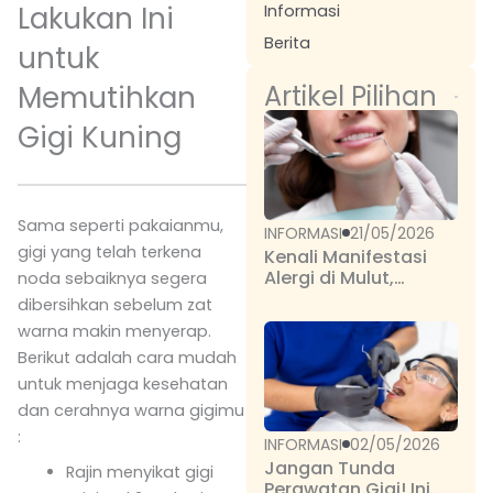
Lakukan Ini
Informasi
Berita
untuk
Artikel Pilihan
Memutihkan
Gigi Kuning
Sama seperti pakaianmu,
INFORMASI
21/05/2026
gigi yang telah terkena
Kenali Manifestasi
Alergi di Mulut,
noda sebaiknya segera
Cegah Komplikasi
dibersihkan sebelum zat
Serius
warna makin menyerap.
Berikut adalah cara mudah
untuk menjaga kesehatan
dan cerahnya warna gigimu
:
INFORMASI
02/05/2026
Jangan Tunda
Rajin menyikat gigi
Perawatan Gigi! Ini