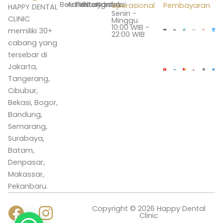
Beranda
Artikel
Tentang
Promo
Layanan
Kontak
Lokasi
operasional
Pembayaran
HAPPY DENTAL
Senin -
CLINIC
Minggu
10:00 WIB -
memiliki 30+
22:00 WIB
cabang yang
tersebar di
Jakarta,
Tangerang,
Cibubur,
Bekasi, Bogor,
Bandung,
Semarang,
Surabaya,
Batam,
Denpasar,
Makassar,
Pekanbaru.
F
Y
I
Copyright © 2026 Happy Dental
Clinic