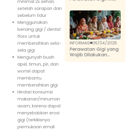
minimal 2x sehari,
Dia Perawatan Gigi
setelah sarapan dan
Dasar yang Penting
dan Umum Dilakukan
sebelum tidur
Menggunakan
benang gigi /
dental
floss
untuk
INFORMASI
06/04/2026
membersihkan sela-
Perawatan Gigi yang
sela gigi
Wajib Dilakukan
Mengunyah buah
Setelah Lebaran
apel, timun, pir, dan
wortel dapat
membantu
membersihkan gigi
Hindari konsumsi
makanan/minuman
asam, karena dapat
menyebabkan erosi
gigi (terkikisnya
permukaan email