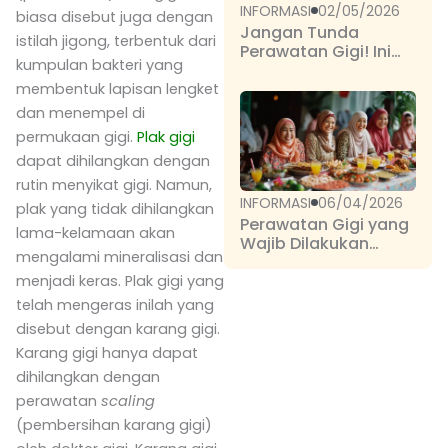
INFORMASI
02/05/2026
biasa disebut juga dengan
Jangan Tunda
istilah jigong, terbentuk dari
Perawatan Gigi! Ini
kumpulan bakteri yang
Dia Perawatan Gigi
Dasar yang Penting
membentuk lapisan lengket
dan Umum Dilakukan
dan menempel di
permukaan gigi.
Plak gigi
dapat dihilangkan dengan
rutin menyikat gigi. Namun,
INFORMASI
06/04/2026
plak yang tidak dihilangkan
Perawatan Gigi yang
lama-kelamaan akan
Wajib Dilakukan
mengalami mineralisasi dan
Setelah Lebaran
menjadi keras. Plak gigi yang
telah mengeras inilah yang
disebut dengan karang gigi.
Karang gigi hanya dapat
dihilangkan dengan
perawatan
scaling
(pembersihan karang gigi)