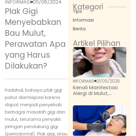
INFORMASI
05/06/2024
Kategori
Plak Gigi
Tips
Menyebabkan
Informasi
Berita
Bau Mulut,
Artikel Pilihan
Perawatan Apa
yang Harus
Dilakukan?
INFORMASI
21/05/2026
Kenali Manifestasi
Padahal, bahaya plak gigi
Alergi di Mulut,
patut diantisipasi karena
Cegah Komplikasi
Serius
dapat menjadi penyebab
berbagai masalah gigi dan
mulut, terutama penyakit
jaringan pendukung gigi
(periodontal). Plak gigi, atau