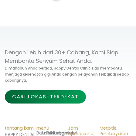
Dengan Lebih dari 30+ Cabang, Kami Siap
Membantu Senyum Sehat Anda.
Dimanapun Anda berada, Happy Dental Clinic siap membantu
menjaga kesehatan gigi Anda dengan pelayanan terbaik di setiap
cabangnya.
CARI LOKASI TERDEKAT
tentang kami
menu
Jam
Metode
Beranda
Artikel
Tentang
Promo
Layanan
Kontak
Lokasi
operasional
Pembayaran
HAPPY DENTAL