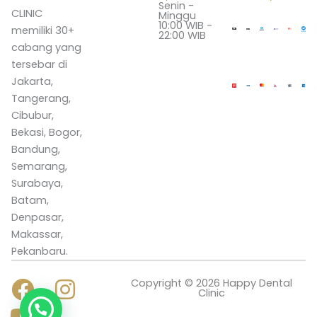
Senin -
CLINIC
Minggu
10:00 WIB -
memiliki 30+
22:00 WIB
cabang yang
tersebar di
Jakarta,
Tangerang,
Cibubur,
Bekasi, Bogor,
Bandung,
Semarang,
Surabaya,
Batam,
Denpasar,
Makassar,
Pekanbaru.
F
Y
I
Copyright © 2026 Happy Dental
Clinic
a
o
n
Butuh Bantuan?