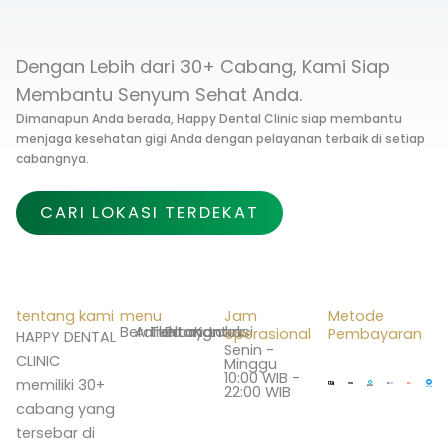
Dengan Lebih dari 30+ Cabang, Kami Siap
Membantu Senyum Sehat Anda.
Dimanapun Anda berada, Happy Dental Clinic siap membantu
menjaga kesehatan gigi Anda dengan pelayanan terbaik di setiap
cabangnya.
CARI LOKASI TERDEKAT
tentang kami
menu
Jam
Metode
Beranda
Artikel
Tentang
Promo
Layanan
Kontak
Lokasi
operasional
Pembayaran
HAPPY DENTAL
Senin -
CLINIC
Minggu
10:00 WIB -
memiliki 30+
22:00 WIB
cabang yang
tersebar di