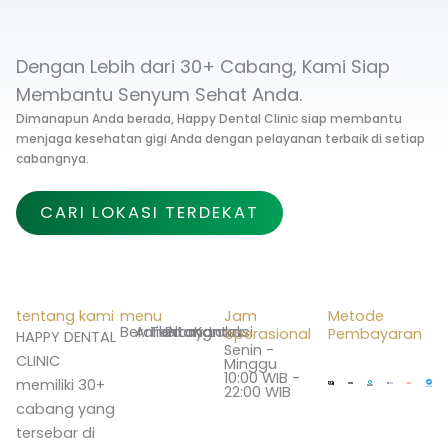
Dengan Lebih dari 30+ Cabang, Kami Siap
Membantu Senyum Sehat Anda.
Dimanapun Anda berada, Happy Dental Clinic siap membantu
menjaga kesehatan gigi Anda dengan pelayanan terbaik di setiap
cabangnya.
CARI LOKASI TERDEKAT
tentang kami
menu
Jam
Metode
Beranda
Artikel
Tentang
Promo
Layanan
Kontak
Lokasi
operasional
Pembayaran
HAPPY DENTAL
Senin -
CLINIC
Minggu
10:00 WIB -
memiliki 30+
22:00 WIB
cabang yang
tersebar di