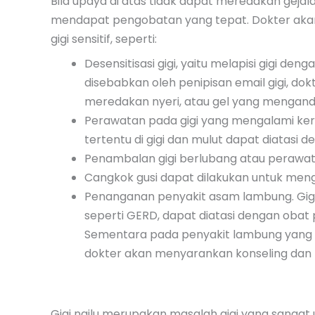
Bila upaya di atas tidak dapat meredakan gejala 
mendapat pengobatan yang tepat. Dokter aka
gigi sensitif, seperti:
Desensitisasi gigi, yaitu melapisi gigi deng
disebabkan oleh penipisan email gigi, do
meredakan nyeri, atau gel yang mengan
Perawatan pada gigi yang mengalami kerus
tertentu di gigi dan mulut dapat diatasi
Penambalan gigi berlubang atau perawata
Cangkok gusi dapat dilakukan untuk menga
Penanganan penyakit asam lambung. Gigi 
seperti GERD, dapat diatasi dengan obat
Sementara pada penyakit lambung yang m
dokter akan menyarankan konseling dan p
Gigi ngilu merupakan masalah gigi yang sanga