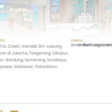
ami
menu
Beranda
Artikel
Tentang
Promo
Layanan
Kont
Lo
AL CLINIC memiliki 30+ cabang
bar di Jakarta, Tangerang, Cibubur,
gor, Bandung, Semarang, Surabaya,
pasar, Makassar, Pekanbaru.