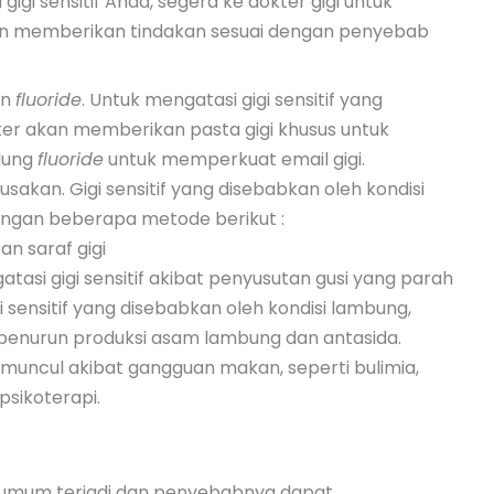
gigi sensitif Anda, segera ke dokter gigi untuk
n memberikan tindakan sesuai dengan penyebab
an
fluoride
. Untuk mengatasi gigi sensitif yang
kter akan memberikan pasta gigi khusus untuk
dung
fluoride
untuk memperkuat email gigi.
akan. Gigi sensitif yang disebabkan oleh kondisi
 dengan beberapa metode berikut :
n saraf gigi
tasi gigi sensitif akibat penyusutan gusi yang parah
sensitif yang disebabkan oleh kondisi lambung,
 penurun produksi asam lambung dan antasida.
uncul akibat gangguan makan, seperti bulimia,
sikoterapi.
t umum terjadi dan penyebabnya dapat