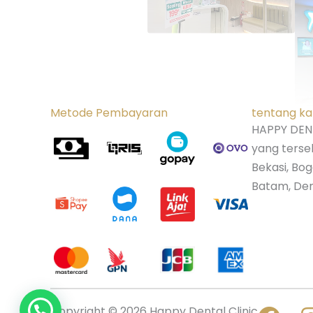
Metode Pembayaran
tentang k
HAPPY DENT
yang terse
Bekasi, Bo
Batam, Den
Copyright © 2026 Happy Dental Clinic
Butuh Bantuan?