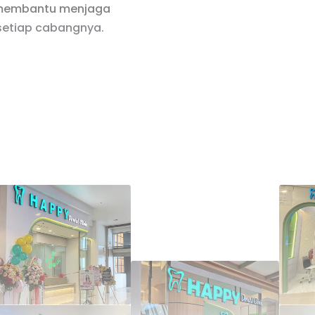
p membantu menjaga
setiap cabangnya.