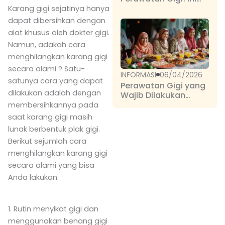
Dia Perawatan Gigi
Karang gigi sejatinya hanya
Dasar yang Penting
dapat dibersihkan dengan
dan Umum Dilakukan
alat khusus oleh dokter gigi.
Namun, adakah cara
menghilangkan karang gigi
secara alami ? Satu-
INFORMASI
06/04/2026
satunya cara yang dapat
Perawatan Gigi yang
dilakukan adalah dengan
Wajib Dilakukan
Setelah Lebaran
membersihkannya pada
saat karang gigi masih
lunak berbentuk plak gigi.
Berikut sejumlah cara
menghilangkan karang gigi
secara alami yang bisa
Anda lakukan:
1. Rutin menyikat gigi dan
menggunakan benang gigi