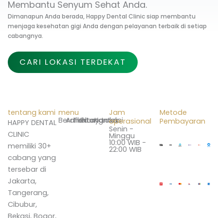
Membantu Senyum Sehat Anda.
Dimanapun Anda berada, Happy Dental Clinic siap membantu
menjaga kesehatan gigi Anda dengan pelayanan terbaik di setiap
cabangnya.
CARI LOKASI TERDEKAT
tentang kami
menu
Jam
Metode
Beranda
Artikel
Tentang
Promo
Layanan
Kontak
Lokasi
operasional
Pembayaran
HAPPY DENTAL
Senin -
CLINIC
Minggu
10:00 WIB -
memiliki 30+
22:00 WIB
cabang yang
tersebar di
Jakarta,
Tangerang,
Cibubur,
Bekasi, Bogor,