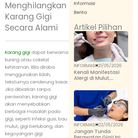
Menghilangkan
Informasi
Berita
Karang Gigi
Artikel Pilihan
Secara Alami
Karang gigi
dapat berwarna
kuning atau cokelat
INFORMASI
21/05/2026
kehitaman. Bila diraba
Kenali Manifestasi
menggunakan lidah,
Alergi di Mulut,
teksturnya cenderung kasar.
Cegah Komplikasi
Serius
Jika dibiarkan tanpa
perawatan, karang gigi
akan menyebabkan
berbagai masalah pada
gigi, seperti infeksi gusi, bau
INFORMASI
02/05/2026
mulut, gigi berlubang, dan
Jangan Tunda
kegoyangan gigi.
Perawatan Gigi! Ini